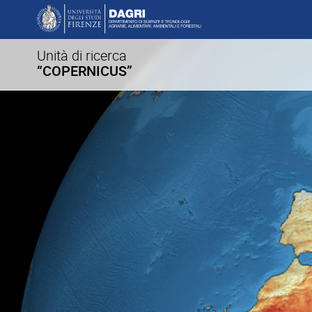
Unità di ricerca
“COPERNICUS”