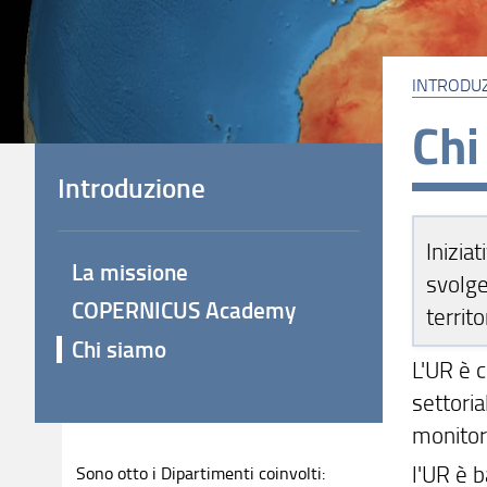
INTRODU
Chi
Introduzione
Inizia
La missione
svolge
COPERNICUS Academy
territo
Chi siamo
L'UR è c
settoria
monitora
l'UR è b
Sono otto i Dipartimenti coinvolti: