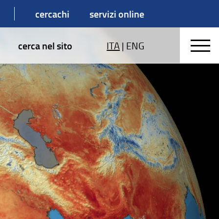
cercachi
servizi online
cerca nel sito
ITA
|
ENG